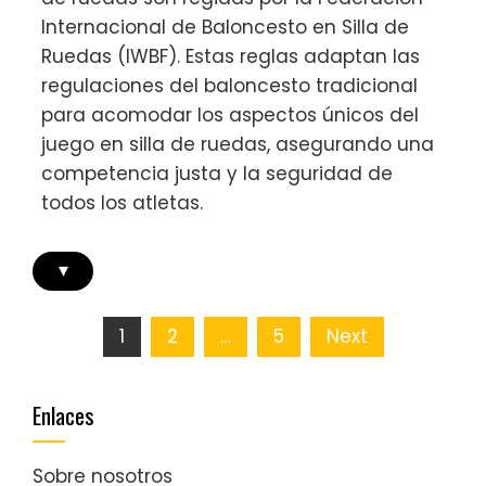
Internacional de Baloncesto en Silla de
Ruedas (IWBF). Estas reglas adaptan las
regulaciones del baloncesto tradicional
para acomodar los aspectos únicos del
juego en silla de ruedas, asegurando una
competencia justa y la seguridad de
todos los atletas.
▾
Posts
1
2
…
5
Next
pagination
Enlaces
Sobre nosotros