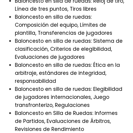
Baloncesto en silla de ruedas: Reloj de tiro,
Línea de tres puntos, Tiros libres
Baloncesto en silla de ruedas:
Composición del equipo, Límites de
plantilla, Transferencias de jugadores
Baloncesto en silla de ruedas: Sistema de
clasificación, Criterios de elegibilidad,
Evaluaciones de jugadores
Baloncesto en silla de ruedas: Ética en la
arbitraje, estándares de integridad,
responsabilidad
Baloncesto en silla de ruedas: Elegibilidad
de jugadores internacionales, Juego
transfronterizo, Regulaciones
Baloncesto en Silla de Ruedas: Informes
de Partidos, Evaluaciones de Árbitros,
Revisiones de Rendimiento