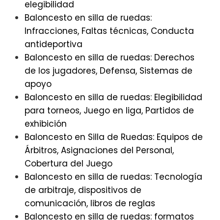
elegibilidad
Baloncesto en silla de ruedas:
Infracciones, Faltas técnicas, Conducta
antideportiva
Baloncesto en silla de ruedas: Derechos
de los jugadores, Defensa, Sistemas de
apoyo
Baloncesto en silla de ruedas: Elegibilidad
para torneos, Juego en liga, Partidos de
exhibición
Baloncesto en Silla de Ruedas: Equipos de
Árbitros, Asignaciones del Personal,
Cobertura del Juego
Baloncesto en silla de ruedas: Tecnología
de arbitraje, dispositivos de
comunicación, libros de reglas
Baloncesto en silla de ruedas: formatos