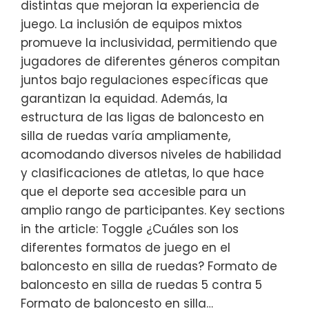
distintas que mejoran la experiencia de
juego. La inclusión de equipos mixtos
promueve la inclusividad, permitiendo que
jugadores de diferentes géneros compitan
juntos bajo regulaciones específicas que
garantizan la equidad. Además, la
estructura de las ligas de baloncesto en
silla de ruedas varía ampliamente,
acomodando diversos niveles de habilidad
y clasificaciones de atletas, lo que hace
que el deporte sea accesible para un
amplio rango de participantes. Key sections
in the article: Toggle ¿Cuáles son los
diferentes formatos de juego en el
baloncesto en silla de ruedas? Formato de
baloncesto en silla de ruedas 5 contra 5
Formato de baloncesto en silla…