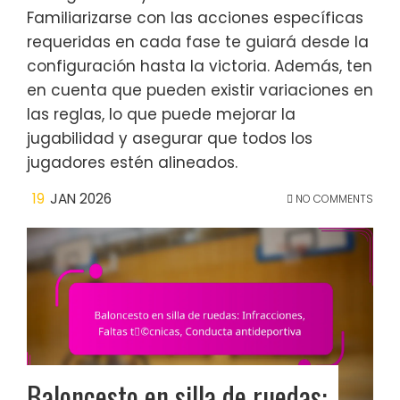
Familiarizarse con las acciones específicas
requeridas en cada fase te guiará desde la
configuración hasta la victoria. Además, ten
en cuenta que pueden existir variaciones en
las reglas, lo que puede mejorar la
jugabilidad y asegurar que todos los
jugadores estén alineados.
19
JAN 2026
NO COMMENTS
Baloncesto en silla de ruedas: