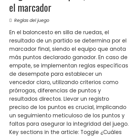
el marcador
Reglas del juego
En el baloncesto en silla de ruedas, el
resultado de un partido se determina por el
marcador final, siendo el equipo que anota
más puntos declarado ganador. En caso de
empate, se implementan reglas específicas
de desempate para establecer un
vencedor claro, utilizando criterios como
prórrogas, diferencias de puntos y
resultados directos. Llevar un registro
preciso de los puntos es crucial, implicando
un seguimiento meticuloso de los puntos y
faltas para asegurar la integridad del juego.
Key sections in the article: Toggle ¿Cuáles