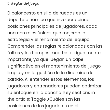
Reglas del juego
El baloncesto en silla de ruedas es un
deporte dinámico que involucra cinco
posiciones principales de jugadores, cada
una con roles únicos que mejoran la
estrategia y el rendimiento del equipo.
Comprender las reglas relacionadas con las
faltas y los tiempos muertos es igualmente
importante, ya que juegan un papel
significativo en el mantenimiento del juego
limpio y en la gestión de la dinámica del
partido. Al entender estos elementos, los
jugadores y entrenadores pueden optimizar
su enfoque en la cancha. Key sections in
the article: Toggle ¿Cuáles son las
posiciones de los jugadores en el