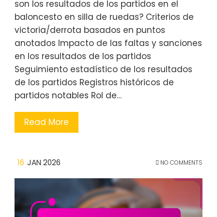
son los resultados de los partidos en el
baloncesto en silla de ruedas? Criterios de
victoria/derrota basados en puntos
anotados Impacto de las faltas y sanciones
en los resultados de los partidos
Seguimiento estadístico de los resultados
de los partidos Registros históricos de
partidos notables Rol de…
Read More
16
JAN 2026
NO COMMENTS