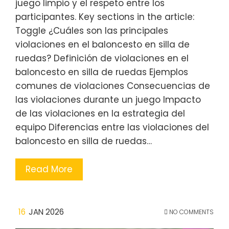
juego limpio y el respeto entre los
participantes. Key sections in the article:
Toggle ¿Cuáles son las principales
violaciones en el baloncesto en silla de
ruedas? Definición de violaciones en el
baloncesto en silla de ruedas Ejemplos
comunes de violaciones Consecuencias de
las violaciones durante un juego Impacto
de las violaciones en la estrategia del
equipo Diferencias entre las violaciones del
baloncesto en silla de ruedas…
Read More
16
JAN 2026
NO COMMENTS