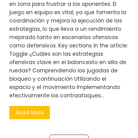
en zona para frustrar a los oponentes. El
juego en equipo es vital, ya que fomenta la
coordinación y mejora la ejecución de las
estrategias, lo que lleva a un rendimiento
mejorado tanto en escenarios ofensivos
como defensivos. Key sections in the article:
Toggle ¿Cuáles son las estrategias
ofensivas clave en el baloncesto en silla de
ruedas? Comprendiendo las jugadas de
bloqueo y continuación Utilizando el
espacio y el movimiento Implementando
efectivamente los contraataques…
Read More