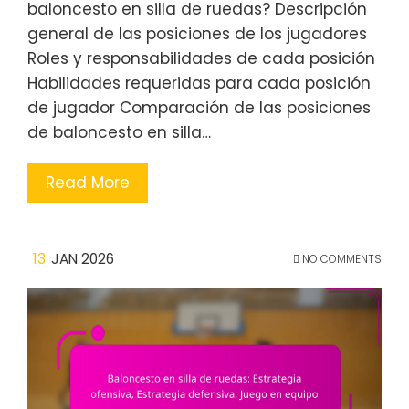
baloncesto en silla de ruedas? Descripción
general de las posiciones de los jugadores
Roles y responsabilidades de cada posición
Habilidades requeridas para cada posición
de jugador Comparación de las posiciones
de baloncesto en silla…
Read More
13
JAN 2026
NO COMMENTS