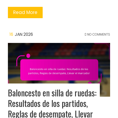
Read More
16
JAN 2026
NO COMMENTS
Baloncesto en silla de ruedas:
Resultados de los partidos,
Reglas de desempate, Llevar