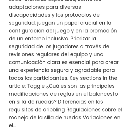
adaptaciones para diversas
discapacidades y los protocolos de
seguridad, juegan un papel crucial en la
configuración del juego y en la promoción
de un entorno inclusivo. Priorizar la
seguridad de los jugadores a través de
revisiones regulares del equipo y una
comunicación clara es esencial para crear
una experiencia segura y agradable para
todos los participantes. Key sections in the
article: Toggle ¿Cuáles son las principales
modificaciones de reglas en el baloncesto
en silla de ruedas? Diferencias en los
requisitos de dribbling Regulaciones sobre el
manejo de la silla de ruedas Variaciones en
el…