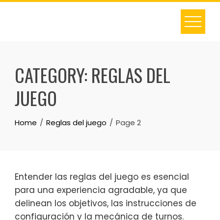
Skip
to
content
CATEGORY:
REGLAS DEL
JUEGO
Home
Reglas del juego
Page 2
Entender las reglas del juego es esencial
para una experiencia agradable, ya que
delinean los objetivos, las instrucciones de
configuración y la mecánica de turnos.