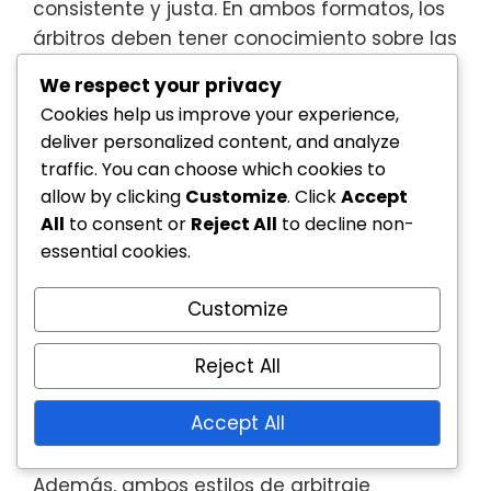
consistente y justa. En ambos formatos, los
árbitros deben tener conocimiento sobre las
reglas del juego y mantener una fuerte
We respect your privacy
presencia en la cancha para gestionar el
Cookies help us improve your experience,
comportamiento de los jugadores y el flujo
deliver personalized content, and analyze
del juego.
traffic. You can choose which cookies to
allow by clicking
Customize
. Click
Accept
Los árbitros en ambos tipos de baloncesto
All
to consent or
Reject All
to decline non-
están capacitados para comunicarse de
essential cookies.
manera efectiva con jugadores y
entrenadores, utilizando señales y señales
Customize
verbales para indicar faltas, violaciones y
otros eventos del juego. Esta comunicación
Reject All
es vital para asegurar que todos los
participantes comprendan las decisiones
Accept All
que se están tomando.
Además, ambos estilos de arbitraje