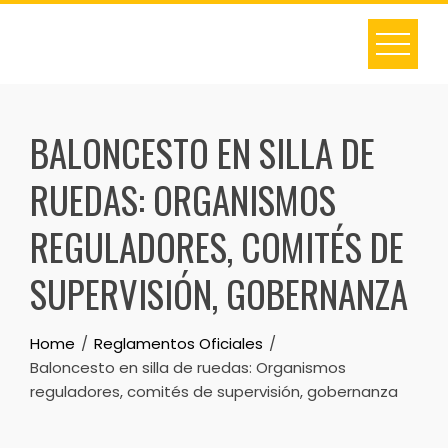
Skip
to
content
BALONCESTO EN SILLA DE
RUEDAS: ORGANISMOS
REGULADORES, COMITÉS DE
SUPERVISIÓN, GOBERNANZA
Home
Reglamentos Oficiales
Baloncesto en silla de ruedas: Organismos
reguladores, comités de supervisión, gobernanza